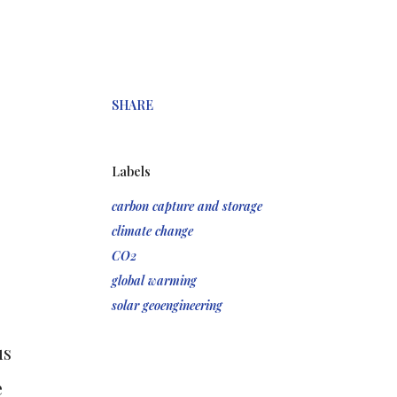
SHARE
Labels
carbon capture and storage
climate change
CO2
global warming
solar geoengineering
us
e