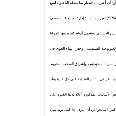
أود أن أخبرك باختصار بما يفعله الباحثون لمنع
تغير المناخ. 1: إدارة الإشعاع الشمسي (SRM)🌅 هذه محاولة لتعكس أشعة الشمس
باس الحراري. وتشمل أنواع كثيره منها المرايا
الجيولوجية الشمسية ، وحقن الهباء الجوي في
ر المرآة المحيطية ، وإشراق السحب البحرية
النظر في النتائج المترتبة على كل قارة وبلد
الأساليب المذكورة أعلاه لديها القدرة على
ير. اسمحوا لي أن أعرف إذا كنت تريد مني