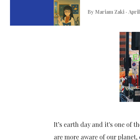
By
Mariam Zaki
April
It’s earth day and it's one of 
are more aware of our planet, 